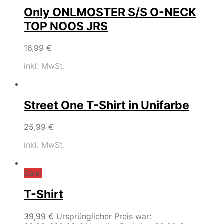
Only ONLMOSTER S/S O-NECK
TOP NOOS JRS
16,99
€
inkl. MwSt.
Street One T-Shirt in Unifarbe
25,99
€
inkl. MwSt.
Sale!
T-Shirt
39,99
€
Ursprünglicher Preis war: