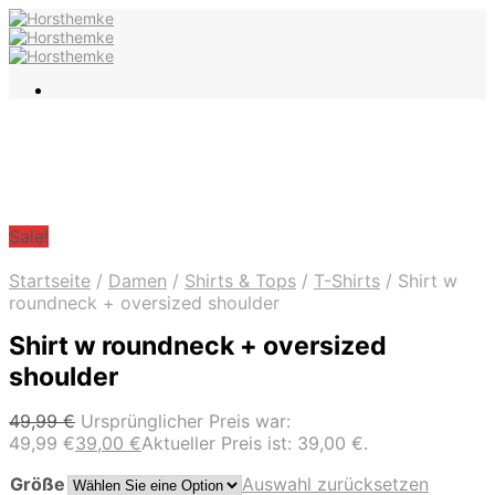
Sale!
Startseite
/
Damen
/
Shirts & Tops
/
T-Shirts
/
Shirt w
roundneck + oversized shoulder
Shirt w roundneck + oversized
shoulder
49,99
€
Ursprünglicher Preis war:
49,99 €
39,00
€
Aktueller Preis ist: 39,00 €.
Größe
Auswahl zurücksetzen