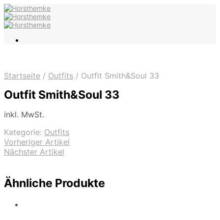
Startseite
/
Outfits
/
Outfit Smith&Soul 33
Outfit Smith&Soul 33
inkl. MwSt.
Kategorie:
Outfits
Vorheriger Artikel
Nächster Artikel
Ähnliche Produkte