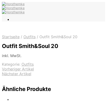
Startseite
/
Outfits
/
Outfit Smith&Soul 20
Outfit Smith&Soul 20
inkl. MwSt.
Kategorie:
Outfits
Vorheriger Artikel
Nächster Artikel
Ähnliche Produkte