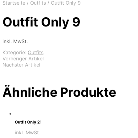
Startseite
/
Outfits
/
Outfit Only 9
Outfit Only 9
inkl. MwSt.
Kategorie:
Outfits
Vorheriger Artikel
Nächster Artikel
Ähnliche Produkte
Outfit Only 21
inkl. MwSt.