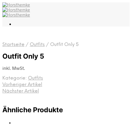
Startseite
/
Outfits
/
Outfit Only 5
Outfit Only 5
inkl. MwSt.
Kategorie:
Outfits
Vorheriger Artikel
Nächster Artikel
Ähnliche Produkte