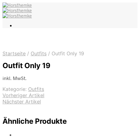
Startseite
/
Outfits
/
Outfit Only 19
Outfit Only 19
inkl. MwSt.
Kategorie:
Outfits
Vorheriger Artikel
Nächster Artikel
Ähnliche Produkte