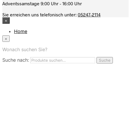
Adventssamstage 9:00 Uhr - 16:00 Uhr
Sie erreichen uns telefonisch unter:
05247-2114
×
Home
News
×
Das Modehaus
App
Wonach suchen Sie?
FAQ
Suche nach:
Nutzungbedingungen
Suche
Marken
Service
Jobs