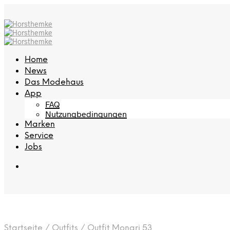
Home
News
Das Modehaus
App
FAQ
Nutzungbedingungen
Marken
Service
Jobs
Startseite
/
Outfits
/
Outfit Monari 53