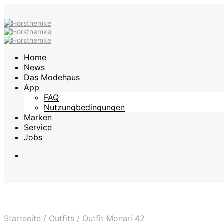
Home
News
Das Modehaus
App
FAQ
Nutzungbedingungen
Marken
Service
Jobs
Startseite
/
Outfits
/
Outfit Monari 42