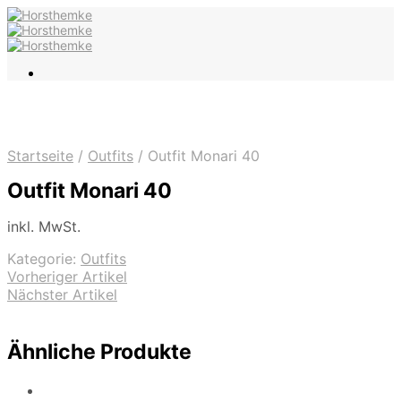
Startseite
/
Outfits
/
Outfit Monari 40
Outfit Monari 40
inkl. MwSt.
Kategorie:
Outfits
Vorheriger Artikel
Nächster Artikel
Ähnliche Produkte