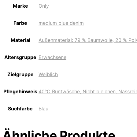
Marke
Only
Farbe
medium blue denim
Material
Außenmaterial: 79 % Baumwolle, 20 % Poly
Altersgruppe
Erwachsene
Zielgruppe
Weiblich
Pflegehinweis
40°C Buntwäsche, Nicht bleichen, Nassrei
Suchfarbe
Blau
Ähnliche Produkte