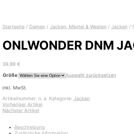
Startseite
/
Damen
/
Jacken, Mäntel & Westen
/
Jacken
/
O
ONLWONDER DNM JA
39,99
€
Größe
Auswahl zurücksetzen
inkl. MwSt.
Artikelnummer:
n. a.
Kategorie:
Jacken
Vorheriger Artikel
Nächster Artikel
Beschreibung
Zusätzliche Information