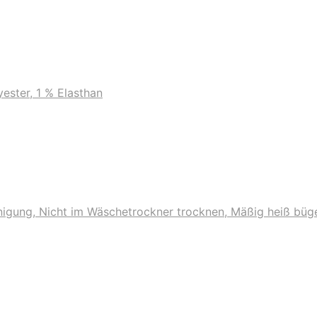
ester, 1 % Elasthan
nigung, Nicht im Wäschetrockner trocknen, Mäßig heiß büge