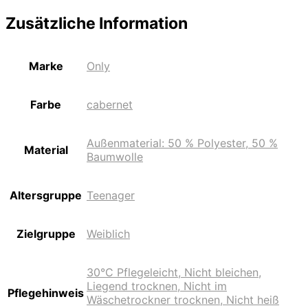
Zusätzliche Information
Marke
Only
Farbe
cabernet
Außenmaterial: 50 % Polyester, 50 %
Material
Baumwolle
Altersgruppe
Teenager
Zielgruppe
Weiblich
30°C Pflegeleicht, Nicht bleichen,
Liegend trocknen, Nicht im
Pflegehinweis
Wäschetrockner trocknen, Nicht heiß