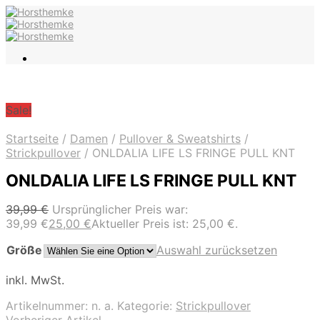
Sale!
Startseite
/
Damen
/
Pullover & Sweatshirts
/
Strickpullover
/
ONLDALIA LIFE LS FRINGE PULL KNT
ONLDALIA LIFE LS FRINGE PULL KNT
39,99
€
Ursprünglicher Preis war:
39,99 €
25,00
€
Aktueller Preis ist: 25,00 €.
Größe
Auswahl zurücksetzen
inkl. MwSt.
Artikelnummer:
n. a.
Kategorie:
Strickpullover