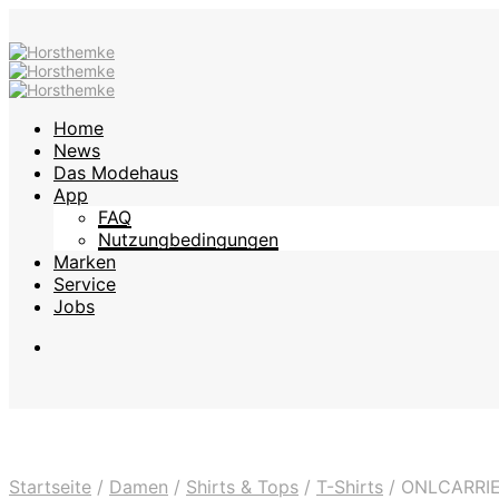
Home
News
Das Modehaus
App
FAQ
Nutzungbedingungen
Marken
Service
Jobs
Startseite
/
Damen
/
Shirts & Tops
/
T-Shirts
/
ONLCARRIE 