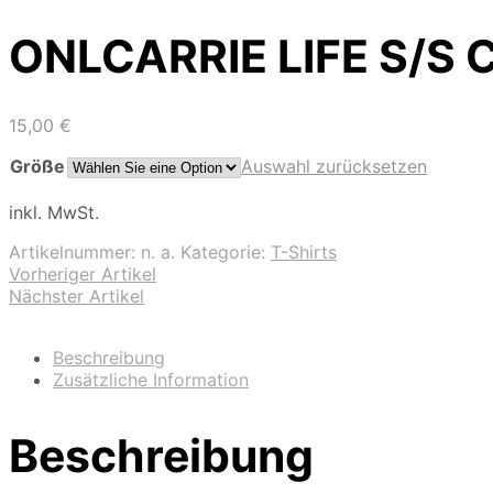
ONLCARRIE LIFE S/S
15,00
€
Größe
Auswahl zurücksetzen
inkl. MwSt.
Artikelnummer:
n. a.
Kategorie:
T-Shirts
Vorheriger Artikel
Nächster Artikel
Beschreibung
Zusätzliche Information
Beschreibung