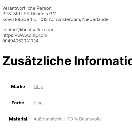
Verantwortliche Person:
BESTSELLER Handels B.V.
Koivistokade 1 C, 1013 AC Amsterdam, Niederlande
contact@bestseller.com
https://www.only.com
00494053031924
Zusätzliche Informati
Marke
Only
Farbe
black
Material
Außenmaterial: 100 % Baumwolle