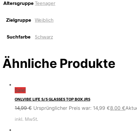
Altersgruppe
Teenager
Zielgruppe
Weiblich
Suchfarbe
Schwarz
Ähnliche Produkte
Sale!
ONLVIBE LIFE S/S GLASSES TOP BOX JRS
14,99
€
Ursprünglicher Preis war: 14,99 €
8,00
€
Aktue
inkl. MwSt.