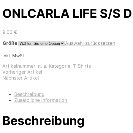
ONLCARLA LIFE S/S D
9,00
€
Größe
Auswahl zurücksetzen
inkl. MwSt.
Artikelnummer:
n. a.
Kategorie:
T-Shirts
Vorheriger Artikel
Nächster Artikel
Beschreibung
Zusätzliche Information
Beschreibung