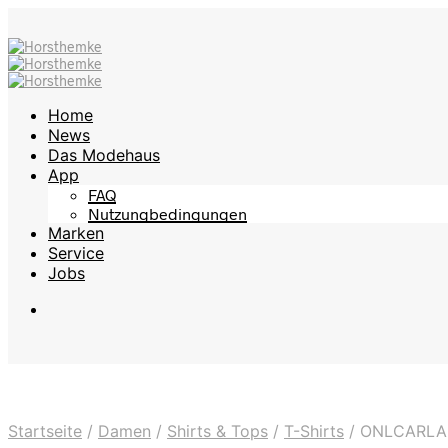
Home
News
Das Modehaus
App
FAQ
Nutzungbedingungen
Marken
Service
Jobs
Startseite
/
Damen
/
Shirts & Tops
/
T-Shirts
/
ONLCARLA L