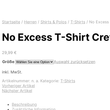
Startseite
/
Herren
/
Shirts & Polos
/
T-Shirts
/
No Excess 
No Excess T-Shirt Cr
29,99
€
Größe
Auswahl zurücksetzen
inkl. MwSt.
Artikelnummer:
n. a.
Kategorie:
T-Shirts
Vorheriger Artikel
Nächster Artikel
Beschreibung
Zusätzliche Information