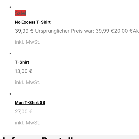
Sale!
No Excess T-Shirt
39,99
€
Ursprünglicher Preis war: 39,99 €
20,00
€
Ak
inkl. MwSt.
T-Shirt
13,00
€
inkl. MwSt.
Men T-Shirt SS
27,00
€
inkl. MwSt.