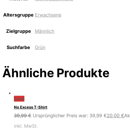
Altersgruppe
Erwachsene
Zielgruppe
Männlich
Suchfarbe
Grün
Ähnliche Produkte
Sale!
No Excess T-Shirt
39,99
€
Ursprünglicher Preis war: 39,99 €
20,00
€
Ak
inkl. MwSt.