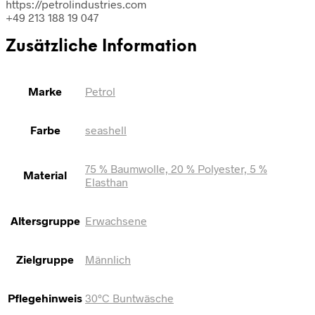
https://petrolindustries.com
+49 213 188 19 047
Zusätzliche Information
Marke
Petrol
Farbe
seashell
75 % Baumwolle, 20 % Polyester, 5 %
Material
Elasthan
Altersgruppe
Erwachsene
Zielgruppe
Männlich
Pflegehinweis
30°C Buntwäsche