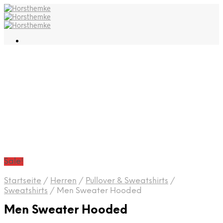
Sale!
Startseite
/
Herren
/
Pullover & Sweatshirts
/
Sweatshirts
/
Men Sweater Hooded
Men Sweater Hooded