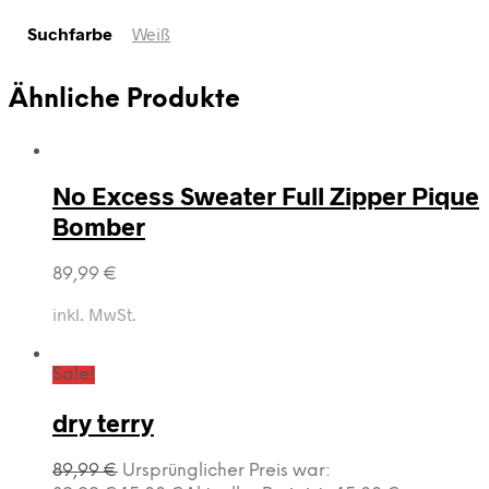
Suchfarbe
Weiß
Ähnliche Produkte
No Excess Sweater Full Zipper Pique
Bomber
89,99
€
inkl. MwSt.
Sale!
dry terry
89,99
€
Ursprünglicher Preis war: