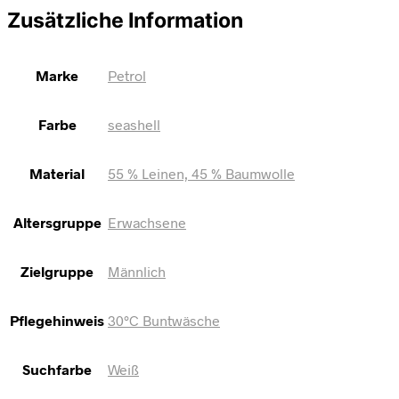
Zusätzliche Information
Marke
Petrol
Farbe
seashell
Material
55 % Leinen, 45 % Baumwolle
Altersgruppe
Erwachsene
Zielgruppe
Männlich
Pflegehinweis
30°C Buntwäsche
Suchfarbe
Weiß