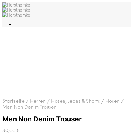
Startseite
/
Herren
/
Hosen, Jeans & Shorts
/
Hosen
/
Men Non Denim Trouser
Men Non Denim Trouser
30,00
€