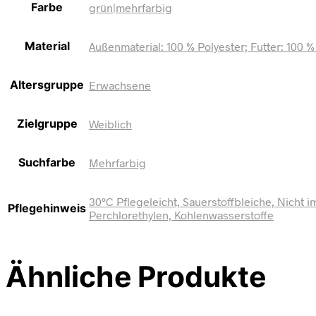
Farbe
grün|mehrfarbig
Material
Außenmaterial: 100 % Polyester; Futter: 100 
Altersgruppe
Erwachsene
Zielgruppe
Weiblich
Suchfarbe
Mehrfarbig
30°C Pflegeleicht, Sauerstoffbleiche, Nicht
Pflegehinweis
Perchlorethylen, Kohlenwasserstoffe
Ähnliche Produkte