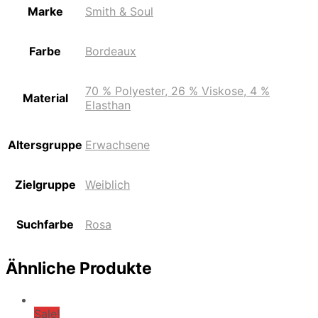
Marke
Smith & Soul
Farbe
Bordeaux
70 % Polyester, 26 % Viskose, 4 %
Material
Elasthan
Altersgruppe
Erwachsene
Zielgruppe
Weiblich
Suchfarbe
Rosa
Ähnliche Produkte
Sale!