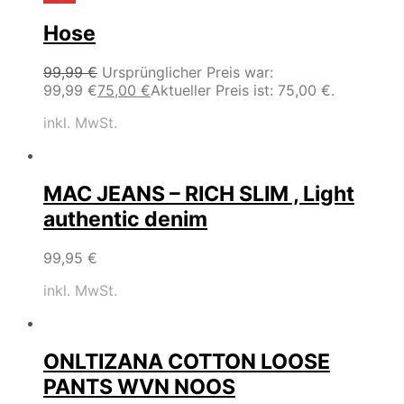
Hose
99,99
€
Ursprünglicher Preis war:
99,99 €
75,00
€
Aktueller Preis ist: 75,00 €.
inkl. MwSt.
MAC JEANS – RICH SLIM , Light
authentic denim
99,95
€
inkl. MwSt.
ONLTIZANA COTTON LOOSE
PANTS WVN NOOS