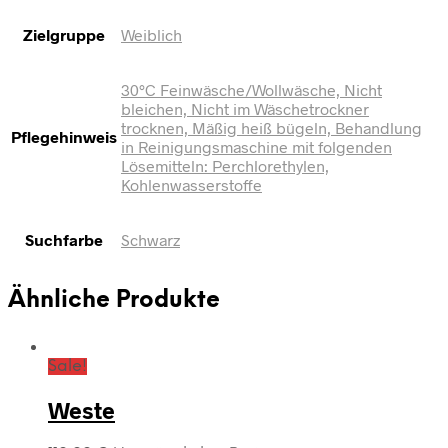
Zielgruppe
Weiblich
30°C Feinwäsche/Wollwäsche, Nicht
bleichen, Nicht im Wäschetrockner
trocknen, Mäßig heiß bügeln, Behandlung
Pflegehinweis
in Reinigungsmaschine mit folgenden
Lösemitteln: Perchlorethylen,
Kohlenwasserstoffe
Suchfarbe
Schwarz
Ähnliche Produkte
Sale!
Weste