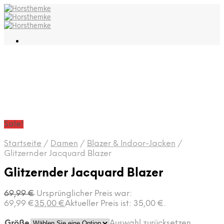
Sale!
Startseite
/
Damen
/
Blazer & Indoor-Jacken
/
Glitzernder Jacquard Blazer
Glitzernder Jacquard Blazer
69,99
€
Ursprünglicher Preis war:
69,99 €
35,00
€
Aktueller Preis ist: 35,00 €.
Größe
Auswahl zurücksetzen