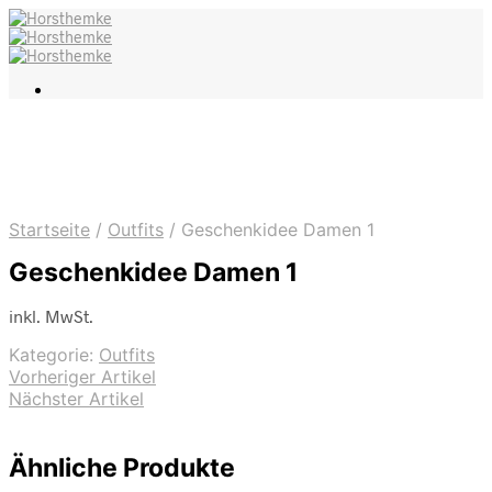
Startseite
/
Outfits
/
Geschenkidee Damen 1
Geschenkidee Damen 1
inkl. MwSt.
Kategorie:
Outfits
Vorheriger Artikel
Nächster Artikel
Ähnliche Produkte