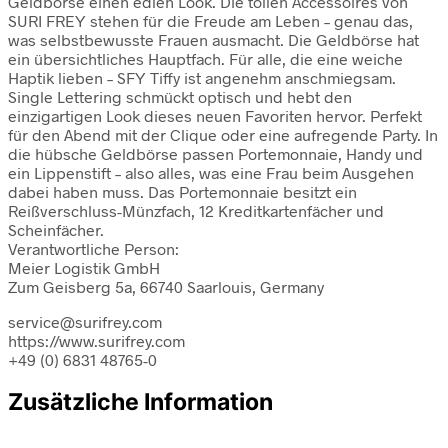
Geldbörse einen edlen Look. Die tollen Accessoires von
SURI FREY stehen für die Freude am Leben – genau das,
was selbstbewusste Frauen ausmacht. Die Geldbörse hat
ein übersichtliches Hauptfach. Für alle, die eine weiche
Haptik lieben – SFY Tiffy ist angenehm anschmiegsam.
Single Lettering schmückt optisch und hebt den
einzigartigen Look dieses neuen Favoriten hervor. Perfekt
für den Abend mit der Clique oder eine aufregende Party. In
die hübsche Geldbörse passen Portemonnaie, Handy und
ein Lippenstift – also alles, was eine Frau beim Ausgehen
dabei haben muss. Das Portemonnaie besitzt ein
Reißverschluss-Münzfach, 12 Kreditkartenfächer und
Scheinfächer.
Verantwortliche Person:
Meier Logistik GmbH
Zum Geisberg 5a, 66740 Saarlouis, Germany
service@surifrey.com
https://www.surifrey.com
+49 (0) 6831 48765-0
Zusätzliche Information