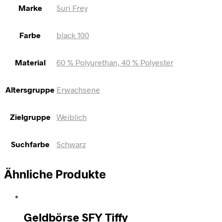
Marke
Suri Frey
Farbe
black 100
Material
60 % Polyurethan, 40 % Polyester
Altersgruppe
Erwachsene
Zielgruppe
Weiblich
Suchfarbe
Schwarz
Ähnliche Produkte
Geldbörse SFY Tiffy