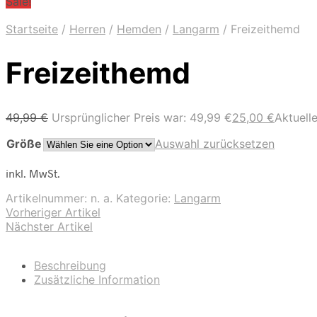
Sale!
Startseite
/
Herren
/
Hemden
/
Langarm
/
Freizeithemd
Freizeithemd
49,99
€
Ursprünglicher Preis war: 49,99 €
25,00
€
Aktuelle
Größe
Auswahl zurücksetzen
inkl. MwSt.
Artikelnummer:
n. a.
Kategorie:
Langarm
Vorheriger Artikel
Nächster Artikel
Beschreibung
Zusätzliche Information