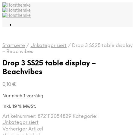
Startseite
/
Unkategorisiert
/
Drop 3 SS25 table display
– Beachvibes
Drop 3 SS25 table display –
Beachvibes
0,10
€
Nur noch 1 vorrätig
inkl. 19 % MwSt.
Artikelnummer:
8721112054829
Kategorie:
Unkategorisiert
Vorheriger Artikel