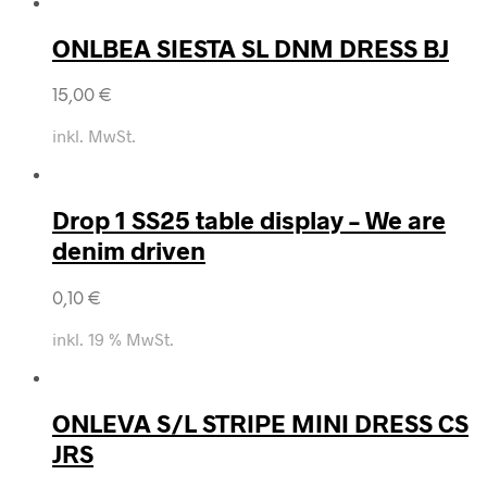
ONLBEA SIESTA SL DNM DRESS BJ
15,00
€
inkl. MwSt.
Drop 1 SS25 table display – We are
denim driven
0,10
€
inkl. 19 % MwSt.
ONLEVA S/L STRIPE MINI DRESS CS
JRS