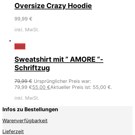
Oversize Crazy Hoodie
99,99
€
inkl. MwSt.
Sale!
Sweatshirt mit ” AMORE “-
Schriftzug
79,99
€
Ursprünglicher Preis war:
79,99 €
55,00
€
Aktueller Preis ist: 55,00 €.
inkl. MwSt.
Infos zu Bestellungen
Warenverfügbarkeit
Lieferzeit