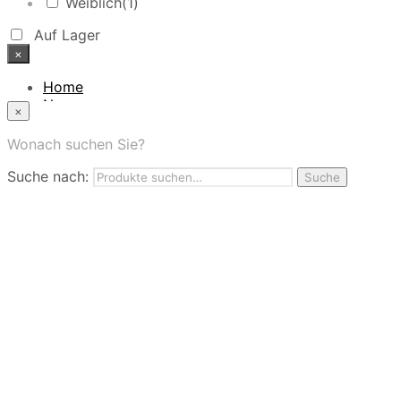
Weiblich
(1)
Auf Lager
×
Home
News
×
Das Modehaus
App
Wonach suchen Sie?
FAQ
Suche nach:
Nutzungbedingungen
Suche
Marken
Service
Jobs