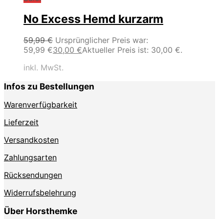
No Excess Hemd kurzarm
59,99
€
Ursprünglicher Preis war:
59,99 €
30,00
€
Aktueller Preis ist: 30,00 €.
inkl. MwSt.
Infos zu Bestellungen
Warenverfügbarkeit
Lieferzeit
Versandkosten
Zahlungsarten
Rücksendungen
Widerrufsbelehrung
Über Horsthemke