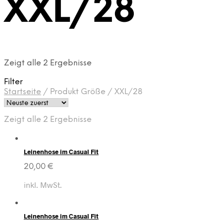
XXL/28
Zeigt alle 2 Ergebnisse
Filter
Startseite
/
Produkt Größe
/
XXL/28
Zeigt alle 2 Ergebnisse
Leinenhose im Casual Fit
20,00
€
inkl. MwSt.
Leinenhose im Casual Fit