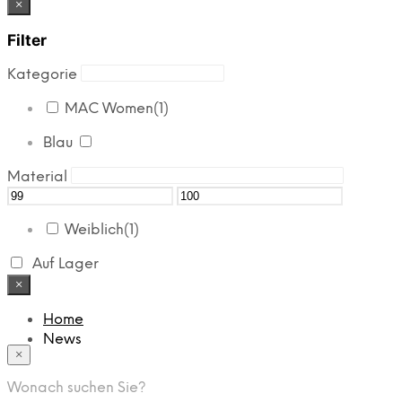
×
Filter
Kategorie
MAC Women
(1)
Blau
Material
Weiblich
(1)
Auf Lager
×
Home
News
×
Das Modehaus
App
Wonach suchen Sie?
FAQ