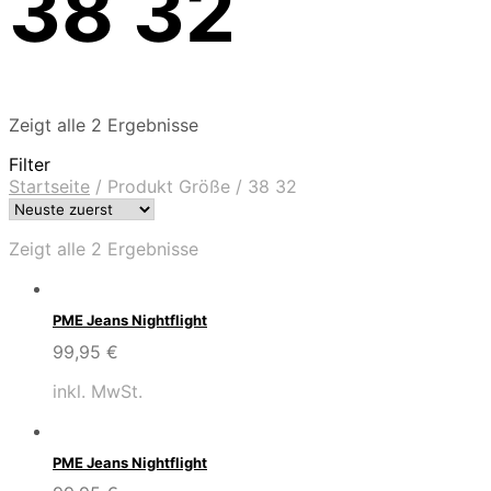
38 32
Zeigt alle 2 Ergebnisse
Filter
Startseite
/
Produkt Größe
/
38 32
Zeigt alle 2 Ergebnisse
PME Jeans Nightflight
99,95
€
inkl. MwSt.
PME Jeans Nightflight