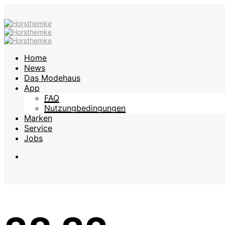
Home
News
Das Modehaus
App
FAQ
Nutzungbedingungen
Marken
Service
Jobs