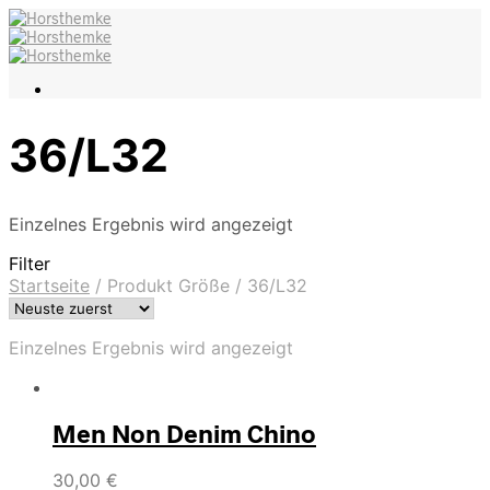
36/L32
Einzelnes Ergebnis wird angezeigt
Filter
Startseite
/
Produkt Größe
/
36/L32
Einzelnes Ergebnis wird angezeigt
Men Non Denim Chino
30,00
€