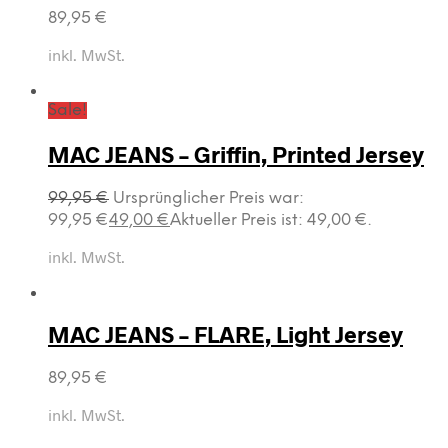
89,95
€
inkl. MwSt.
Sale!
MAC JEANS – Griffin, Printed Jersey
99,95
€
Ursprünglicher Preis war:
99,95 €
49,00
€
Aktueller Preis ist: 49,00 €.
inkl. MwSt.
MAC JEANS – FLARE, Light Jersey
89,95
€
inkl. MwSt.