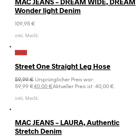
MAC JEANS – DREAM WIDE, DREAM
Wonder light Denim
109,95
€
inkl. MwSt.
Sale!
Street One Straight Leg Hose
59,99
€
Ursprünglicher Preis war:
59,99 €
40,00
€
Aktueller Preis ist: 40,00 €.
inkl. MwSt.
MAC JEANS – LAURA, Authentic
Stretch Denim