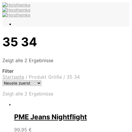
35 34
Zeigt alle 2 Ergebnisse
Filter
Startseite
/
Produkt Größe
/
35 34
Zeigt alle 2 Ergebnisse
PME Jeans Nightflight
99,95
€