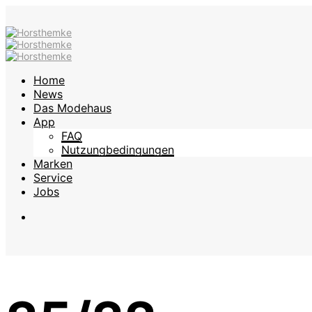
Home
News
Das Modehaus
App
FAQ
Nutzungbedingungen
Marken
Service
Jobs