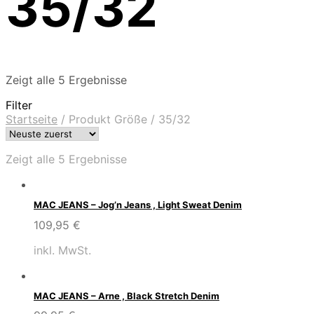
35/32
Zeigt alle 5 Ergebnisse
Filter
Startseite
/
Produkt Größe
/
35/32
Zeigt alle 5 Ergebnisse
MAC JEANS – Jog’n Jeans , Light Sweat Denim
109,95
€
inkl. MwSt.
MAC JEANS – Arne , Black Stretch Denim