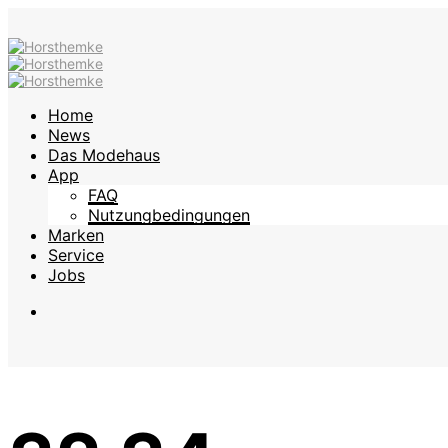
Home
News
Das Modehaus
App
FAQ
Nutzungbedingungen
Marken
Service
Jobs