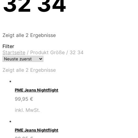
32 34
Zeigt alle 2 Ergebnisse
Filter
Startseite
/
Produkt Größe
/
32 34
Zeigt alle 2 Ergebnisse
PME Jeans Nightflight
99,95
€
inkl. MwSt.
PME Jeans Nightflight