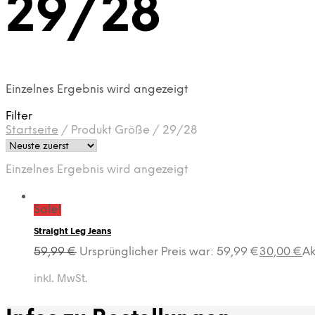
29/28
Einzelnes Ergebnis wird angezeigt
Filter
Startseite
/
Produkt Größe
/
29/28
Einzelnes Ergebnis wird angezeigt
Sale!
Straight Leg Jeans
59,99
€
Ursprünglicher Preis war: 59,99 €
30,00
€
Ak
inkl. MwSt.