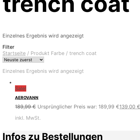
trench coat
Einzelnes Ergebnis wird angezeigt
Filter
Startseite
/
Produkt Farbe
/
trench coat
Einzelnes Ergebnis wird angezeigt
Sale!
AEROVANN
189,99
€
Ursprünglicher Preis war: 189,99 €
139,00
inkl. MwSt.
Infos zu Bestellungen