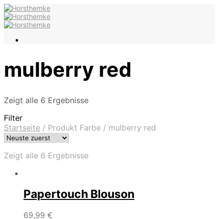
mulberry red
Zeigt alle 6 Ergebnisse
Filter
Startseite
/
Produkt Farbe
/
mulberry red
Zeigt alle 6 Ergebnisse
Papertouch Blouson
69,99
€