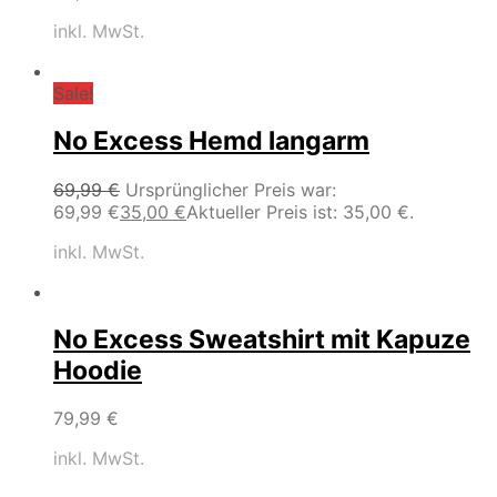
inkl. MwSt.
Sale!
No Excess Hemd langarm
69,99
€
Ursprünglicher Preis war:
69,99 €
35,00
€
Aktueller Preis ist: 35,00 €.
inkl. MwSt.
No Excess Sweatshirt mit Kapuze
Hoodie
79,99
€
inkl. MwSt.