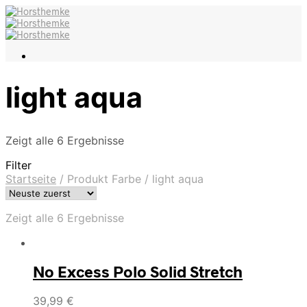
light aqua
Zeigt alle 6 Ergebnisse
Filter
Startseite
/
Produkt Farbe
/
light aqua
Zeigt alle 6 Ergebnisse
No Excess Polo Solid Stretch
39,99
€