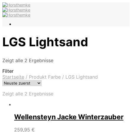
LGS Lightsand
Zeigt alle 2 Ergebnisse
Filter
Startseite
/
Produkt Farbe
/
LGS Lightsand
Zeigt alle 2 Ergebnisse
Wellensteyn Jacke Winterzauber
259,95
€