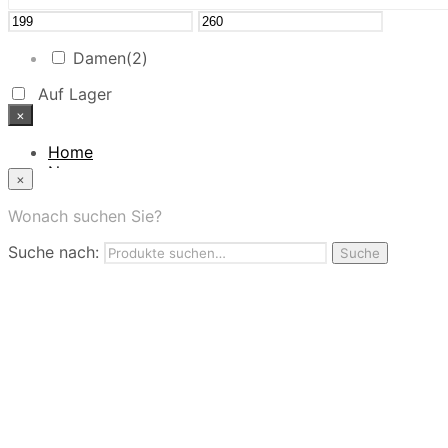
Damen
(2)
Auf Lager
×
Home
News
×
Das Modehaus
App
Wonach suchen Sie?
FAQ
Suche nach:
Nutzungbedingungen
Suche
Marken
Service
Jobs