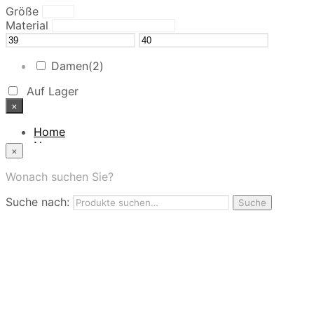
Größe
Material
Damen
(2)
Auf Lager
×
Home
News
×
Das Modehaus
App
Wonach suchen Sie?
FAQ
Suche nach:
Nutzungbedingungen
Suche
Marken
Service
Jobs