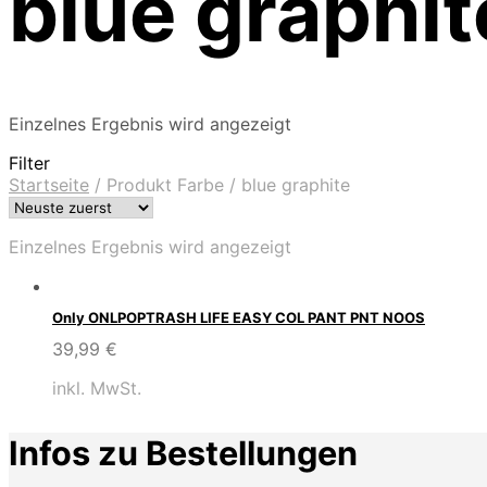
blue graphit
Einzelnes Ergebnis wird angezeigt
Filter
Startseite
/
Produkt Farbe
/
blue graphite
Einzelnes Ergebnis wird angezeigt
Only ONLPOPTRASH LIFE EASY COL PANT PNT NOOS
39,99
€
inkl. MwSt.
Infos zu Bestellungen