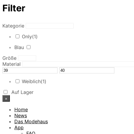
Filter
Kategorie
Only
(1)
Blau
Größe
Material
Weiblich
(1)
Auf Lager
×
Home
News
Das Modehaus
App
FAQ