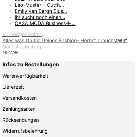
Leo-Muster – Outfit…
Emily van Bergh Blus…
Ihr sucht noch einen…
CASA MODA Business-H…
Vorheriger Beitrag
Alles was Du für Deinen Fashion- Herbst brauchst🍁🍂
Nächster Beitrag
NEW💗
Infos zu Bestellungen
Warenverfügbarkeit
Lieferzeit
Versandkosten
Zahlungsarten
Rücksendungen
Widerrufsbelehrung