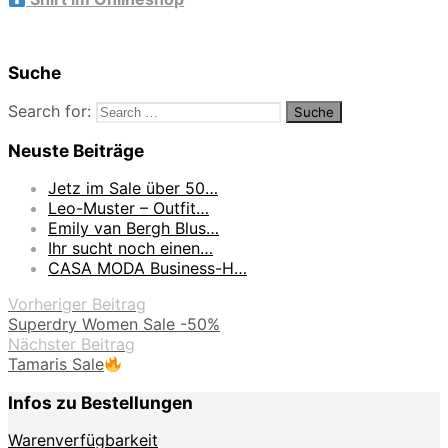
Suche
Search for:
Neuste Beiträge
Jetz im Sale über 50…
Leo-Muster – Outfit…
Emily van Bergh Blus…
Ihr sucht noch einen…
CASA MODA Business-H…
Vorheriger Beitrag
Superdry Women Sale -50%
Nächster Beitrag
Tamaris Sale
Infos zu Bestellungen
Warenverfügbarkeit