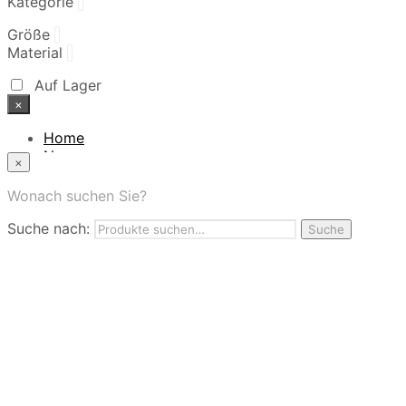
Kategorie
Größe
Material
Auf Lager
×
Home
News
×
Das Modehaus
App
Wonach suchen Sie?
FAQ
Suche nach:
Nutzungbedingungen
Suche
Marken
Service
Jobs