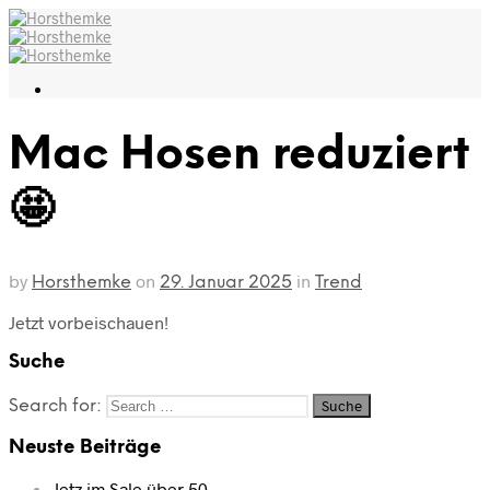
Mac Hosen reduziert
🤩
by
on
in
Horsthemke
29. Januar 2025
Trend
Jetzt vorbeischauen!
Suche
Search for:
Neuste Beiträge
Jetz im Sale über 50…