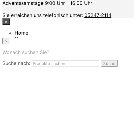
Adventssamstage 9:00 Uhr - 16:00 Uhr
Sie erreichen uns telefonisch unter:
05247-2114
×
Home
News
×
Das Modehaus
App
Wonach suchen Sie?
FAQ
Suche nach:
Nutzungbedingungen
Suche
Marken
Service
Jobs