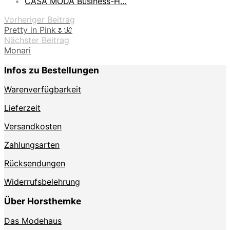
CASA MODA Business-H…
Vorheriger Beitrag
Pretty in Pink🌷🌺
Nächster Beitrag
Monari
Infos zu Bestellungen
Warenverfügbarkeit
Lieferzeit
Versandkosten
Zahlungsarten
Rücksendungen
Widerrufsbelehrung
Über Horsthemke
Das Modehaus