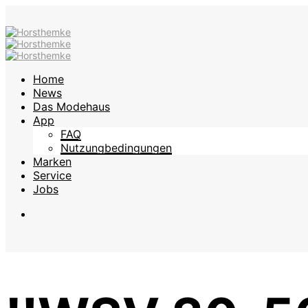
Home
News
Das Modehaus
App
FAQ
Nutzungbedingungen
Marken
Service
Jobs