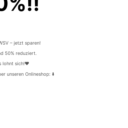
0%‼️
WSV – jetzt sparen!
nd 50% reduziert.
 lohnt sich!❤️
r unseren Onlineshop: ⬇️