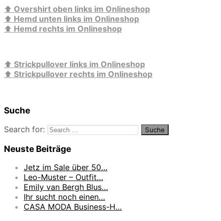
⬆️
Overshirt oben links im Onlineshop
⬆️
Hemd unten links im Onlineshop
⬆️
Hemd rechts im Onlineshop
⬆️
Strickpullover links im Onlineshop
⬆️
Strickpullover rechts im Onlineshop
Suche
Search for:
Neuste Beiträge
Jetz im Sale über 50…
Leo-Muster – Outfit…
Emily van Bergh Blus…
Ihr sucht noch einen…
CASA MODA Business-H…