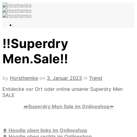
‼️Superdry
Men.Sale‼️
by
Horsthemke
on
3. Januar 2023
in
Trend
Entdecke vor Ort oder online unserer Superdry Men
SALE
➡️Superdry Men Sale im Onlineshop⬅️
⬆️
Hoodie oben links im Onlineshop
⬆️
Hoodie oben rechts im Onlineshop