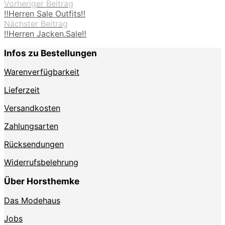
Vorheriger Beitrag
‼️Herren Sale Outfits‼️
Nächster Beitrag
‼️Herren Jacken.Sale‼️
Infos zu Bestellungen
Warenverfügbarkeit
Lieferzeit
Versandkosten
Zahlungsarten
Rücksendungen
Widerrufsbelehrung
Über Horsthemke
Das Modehaus
Jobs